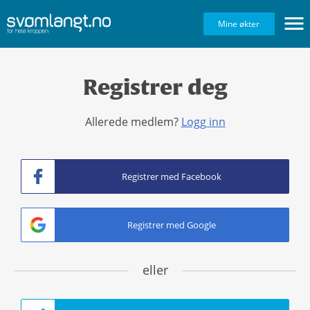
Navig
Mine økter
Registrer deg
Allerede medlem?
Logg inn
Registrer med Facebook
Registrer med Google
eller