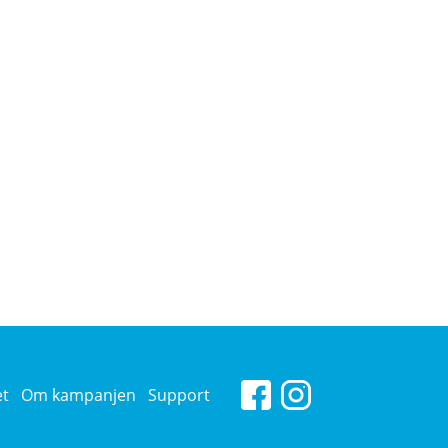
et
Om kampanjen
Support