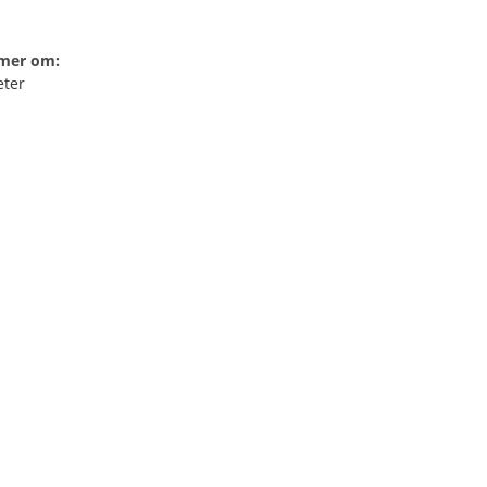
 mer om:
eter