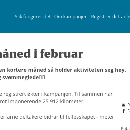
Slik fungerer det
Om kampanjen
Registrer ditt anl
åned i februar
en kortere måned så holder aktiviteten seg høy.
g svømmeglede🏊‍♂️
registrert økter i kampanjen. Til sammen har
ømt imponerende 25 912 kilometer.
R
F
erfarne deltakere bidrar til fellesskapet - meter
Publ