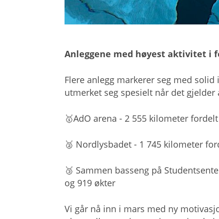
Anleggene med høyest aktivitet i 
Flere anlegg markerer seg med solid
utmerket seg spesielt når det gjelder
🥇AdO arena - 2 555 kilometer fordel
🥈 Nordlysbadet - 1 745 kilometer fo
🥉 Sammen basseng på Studentsentere
og 919 økter
Vi går nå inn i mars med ny motivasjo