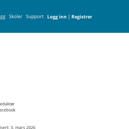
|
egg
Skoler
Support
Logg inn
Registrer
edaktør
acebook
isert: 3. mars 2026