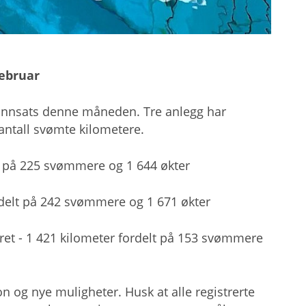
februar
 innsats denne måneden. Tre anlegg har
 antall svømte kilometere.
t på 225 svømmere og 1 644 økter
rdelt på 242 svømmere og 1 671 økter
t - 1 421 kilometer fordelt på 153 svømmere
n og nye muligheter. Husk at alle registrerte