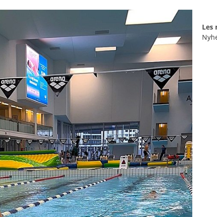
Les
Nyh