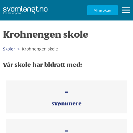
Navig
Mine økter
Krohnengen skole
Skoler
Krohnengen skole
Vår skole har bidratt med:
-
svømmere
-