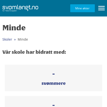
Navig
Mine økter
Minde
Skoler
Minde
Vår skole har bidratt med:
-
svømmere
-