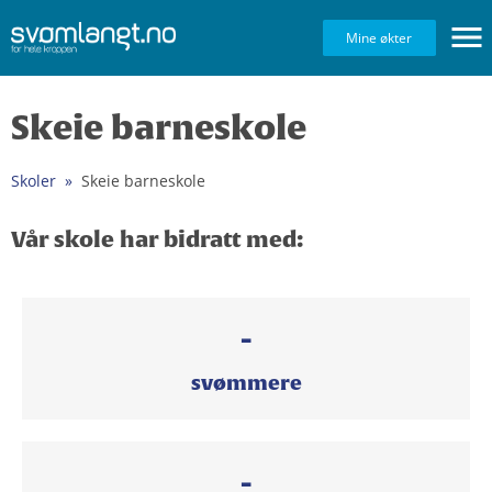
Navig
Mine økter
Skeie barneskole
Skoler
Skeie barneskole
Vår skole har bidratt med:
-
svømmere
-