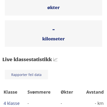
økter
-
kilometer
Live klassestatistikk 📈
Rapporter feil data
Klasse
Svømmere
Økter
Avstand
4 klasse
-
-
- km