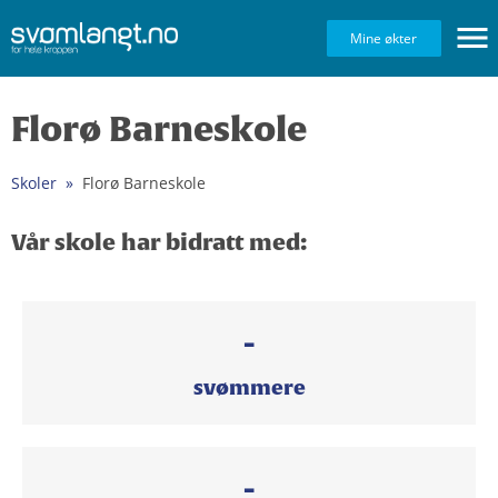
Navig
Mine økter
Florø Barneskole
Skoler
Florø Barneskole
Vår skole har bidratt med:
-
svømmere
-