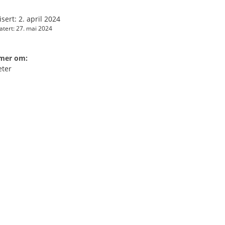
isert: 2. april 2024
tert: 27. mai 2024
 mer om:
eter