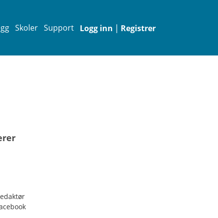
|
egg
Skoler
Support
Logg inn
Registrer
erer
edaktør
acebook