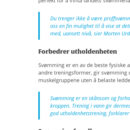
perfekt for å innta landets svømmehal
Du trenger ikke å være proffsvømm
oss en fin mulighet til å vise at d
med, uansett nivå, sier Morten Urd
Forbedrer utholdenheten
Svømming er en av de beste fysiske ak
andre treningsformer, gir svømming de
muskelgruppene uten å belaste ledd
Svømming er en skånsom og forholdsv
kroppen. Trening i vann gir dermed
god utholdenhetstrening, forklarer