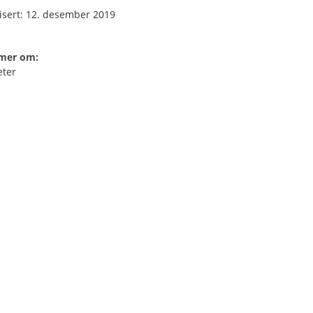
isert: 12. desember 2019
 mer om:
eter